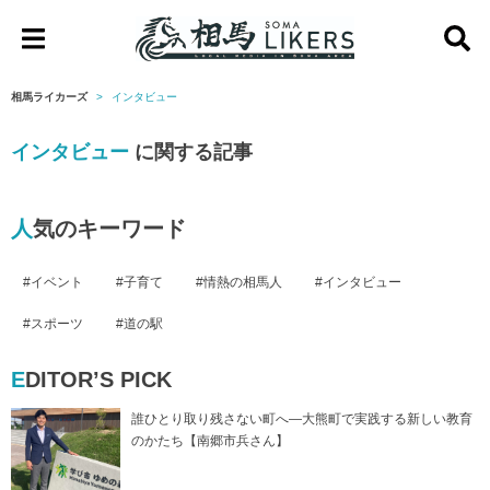
相
馬
相馬ライカーズ
インタビュー
ラ
インタビュー
に関する記事
イ
カ
ー
人気のキーワード
ズ
イベント
子育て
情熱の相馬人
インタビュー
スポーツ
道の駅
EDITOR’S PICK
誰ひとり取り残さない町へ―大熊町で実践する新しい教育
のかたち【南郷市兵さん】