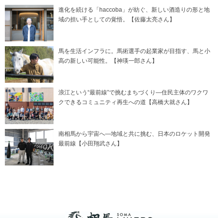
進化を続ける「haccoba」が紡ぐ、新しい酒造りの形と地
域の担い手としての覚悟。【佐藤太亮さん】
馬を生活インフラに。馬術選手の起業家が目指す、馬と小
高の新しい可能性。【神瑛一郎さん】
浪江という“最前線”で挑むまちづくり―住民主体のワクワ
クできるコミュニティ再生への道【高橋大就さん】
南相馬から宇宙へ―地域と共に挑む、日本のロケット開発
最前線【小田翔武さん】