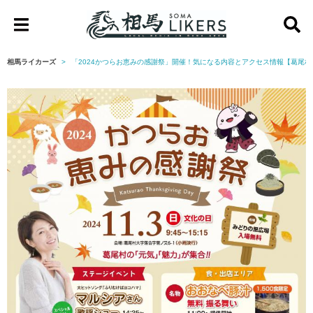
相
馬
相馬ライカーズ
「2024かつらお恵みの感謝祭」開催！気になる内容とアクセス情報【葛尾村
ラ
イ
カ
ー
ズ