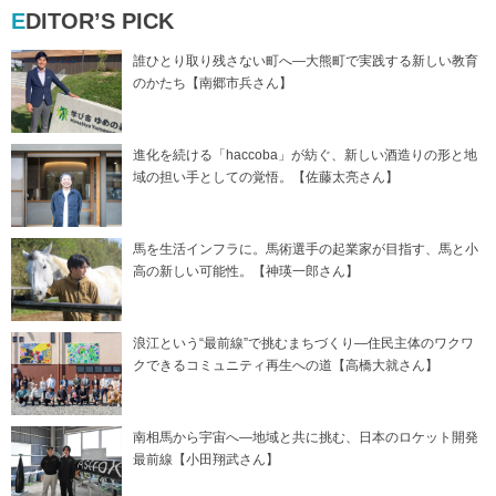
EDITOR’S PICK
誰ひとり取り残さない町へ―大熊町で実践する新しい教育
のかたち【南郷市兵さん】
進化を続ける「haccoba」が紡ぐ、新しい酒造りの形と地
域の担い手としての覚悟。【佐藤太亮さん】
馬を生活インフラに。馬術選手の起業家が目指す、馬と小
高の新しい可能性。【神瑛一郎さん】
浪江という“最前線”で挑むまちづくり―住民主体のワクワ
クできるコミュニティ再生への道【高橋大就さん】
南相馬から宇宙へ―地域と共に挑む、日本のロケット開発
最前線【小田翔武さん】