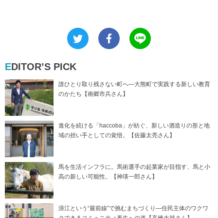
EDITOR’S PICK
誰ひとり取り残さない町へ―大熊町で実践する新しい教育
のかたち【南郷市兵さん】
進化を続ける「haccoba」が紡ぐ、新しい酒造りの形と地
域の担い手としての覚悟。【佐藤太亮さん】
馬を生活インフラに。馬術選手の起業家が目指す、馬と小
高の新しい可能性。【神瑛一郎さん】
浪江という“最前線”で挑むまちづくり―住民主体のワクワ