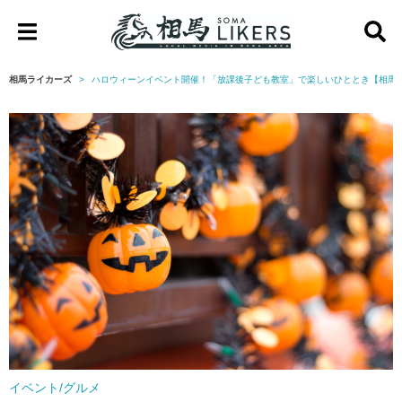
相
馬
相馬ライカーズ
ハロウィーンイベント開催！「放課後子ども教室」で楽しいひととき【相馬
ラ
イ
カ
ー
ズ
イベント/グルメ