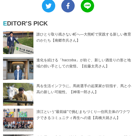
EDITOR’S PICK
誰ひとり取り残さない町へ―大熊町で実践する新しい教育
のかたち【南郷市兵さん】
進化を続ける「haccoba」が紡ぐ、新しい酒造りの形と地
域の担い手としての覚悟。【佐藤太亮さん】
馬を生活インフラに。馬術選手の起業家が目指す、馬と小
高の新しい可能性。【神瑛一郎さん】
浪江という“最前線”で挑むまちづくり―住民主体のワクワ
クできるコミュニティ再生への道【高橋大就さん】