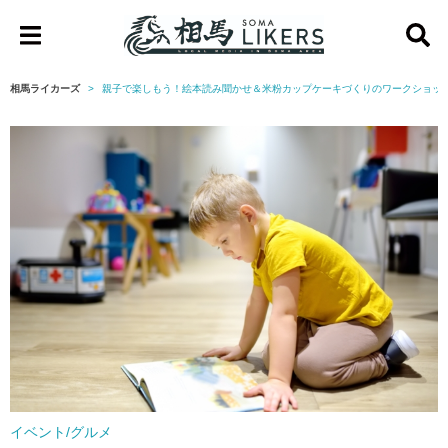
相
馬
相馬ライカーズ
親子で楽しもう！絵本読み聞かせ＆米粉カップケーキづくりのワークショッ
ラ
イ
カ
ー
ズ
イベント/グルメ