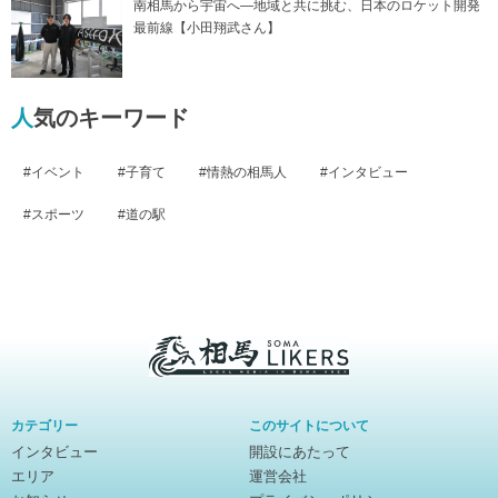
南相馬から宇宙へ―地域と共に挑む、日本のロケット開発
最前線【小田翔武さん】
人気のキーワード
イベント
子育て
情熱の相馬人
インタビュー
スポーツ
道の駅
相
馬
カテゴリー
このサイトについて
ラ
インタビュー
開設にあたって
イ
エリア
運営会社
カ