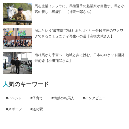
馬を生活インフラに。馬術選手の起業家が目指す、馬と小
高の新しい可能性。【神瑛一郎さん】
浪江という“最前線”で挑むまちづくり―住民主体のワクワ
クできるコミュニティ再生への道【高橋大就さん】
南相馬から宇宙へ―地域と共に挑む、日本のロケット開発
最前線【小田翔武さん】
人気のキーワード
イベント
子育て
情熱の相馬人
インタビュー
スポーツ
道の駅