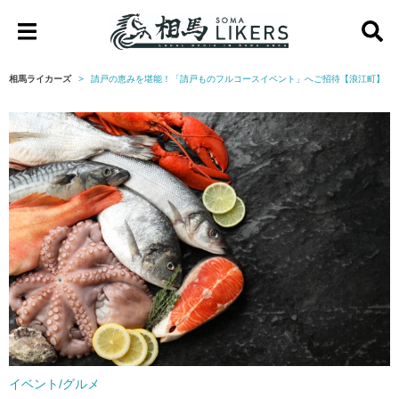
相
馬
相馬ライカーズ
請戸の恵みを堪能！「請戸ものフルコースイベント」へご招待【浪江町】
ラ
イ
カ
ー
ズ
イベント/グルメ