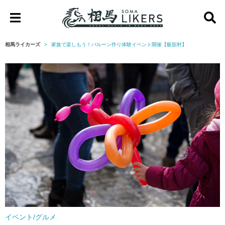
相
馬
相馬ライカーズ
家族で楽しもう！バルーン作り体験イベント開催【飯舘村】
ラ
イ
カ
ー
ズ
イベント/グルメ