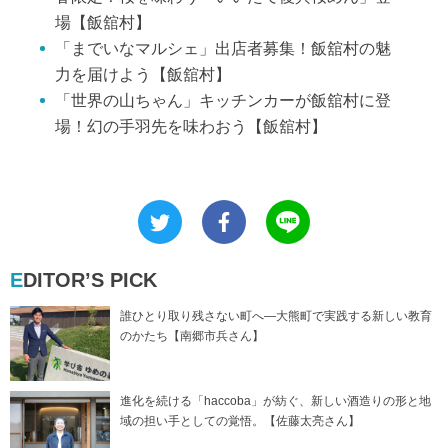
場【飯舘村】
「までいなマルシェ」出店者募集！飯舘村の魅
力を届けよう【飯舘村】
「世界の山ちゃん」キッチンカーが飯舘村に登
場！幻の手羽先を味わおう【飯舘村】
EDITOR’S PICK
誰ひとり取り残さない町へ―大熊町で実践する新しい教育
のかたち【南郷市兵さん】
進化を続ける「haccoba」が紡ぐ、新しい酒造りの形と地
域の担い手としての覚悟。【佐藤太亮さん】