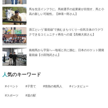
馬を生活インフラに。馬術選手の起業家が目指す、馬と小
高の新しい可能性。【神瑛一郎さん】
浪江という“最前線”で挑むまちづくり―住民主体のワクワ
クできるコミュニティ再生への道【高橋大就さん】
南相馬から宇宙へ―地域と共に挑む、日本のロケット開発
最前線【小田翔武さん】
人気のキーワード
イベント
子育て
情熱の相馬人
インタビュー
スポーツ
道の駅