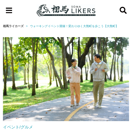
相
馬
相馬ライカーズ
ウォーキングイベント開催！変わりゆく大熊町を歩こう【大熊町】
ラ
イ
カ
ー
ズ
イベント/グルメ