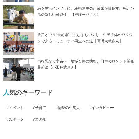
馬を生活インフラに。馬術選手の起業家が目指す、馬と小
高の新しい可能性。【神瑛一郎さん】
浪江という“最前線”で挑むまちづくり―住民主体のワクワ
クできるコミュニティ再生への道【高橋大就さん】
南相馬から宇宙へ―地域と共に挑む、日本のロケット開発
最前線【小田翔武さん】
人気のキーワード
イベント
子育て
情熱の相馬人
インタビュー
スポーツ
道の駅