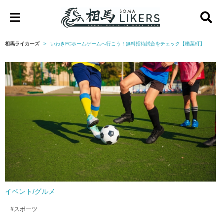
相
馬
相馬ライカーズ
いわきFCホームゲームへ行こう！無料招待試合をチェック【楢葉町】
ラ
イ
カ
ー
ズ
イベント/グルメ
スポーツ