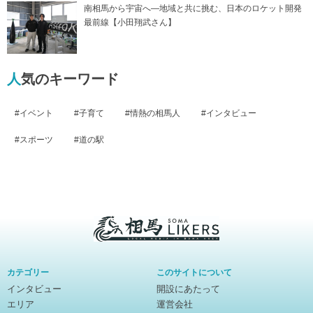
南相馬から宇宙へ―地域と共に挑む、日本のロケット開発
最前線【小田翔武さん】
人気のキーワード
イベント
子育て
情熱の相馬人
インタビュー
スポーツ
道の駅
相
馬
カテゴリー
このサイトについて
ラ
インタビュー
開設にあたって
イ
エリア
運営会社