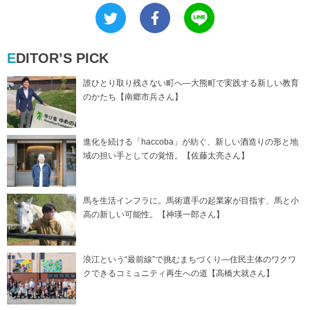
EDITOR’S PICK
誰ひとり取り残さない町へ―大熊町で実践する新しい教育
のかたち【南郷市兵さん】
進化を続ける「haccoba」が紡ぐ、新しい酒造りの形と地
域の担い手としての覚悟。【佐藤太亮さん】
馬を生活インフラに。馬術選手の起業家が目指す、馬と小
高の新しい可能性。【神瑛一郎さん】
浪江という“最前線”で挑むまちづくり―住民主体のワクワ
クできるコミュニティ再生への道【高橋大就さん】