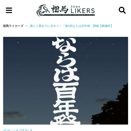
相
馬
相馬ライカーズ
踊りと屋台でにぎわう！「第4回ならは百年祭」開催【楢葉町】
ラ
イ
カ
ー
ズ
イベント/グルメ