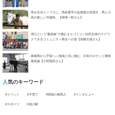
馬を生活インフラに。馬術選手の起業家が目指す、馬と小
高の新しい可能性。【神瑛一郎さん】
浪江という“最前線”で挑むまちづくり―住民主体のワクワ
クできるコミュニティ再生への道【高橋大就さん】
南相馬から宇宙へ―地域と共に挑む、日本のロケット開発
最前線【小田翔武さん】
人気のキーワード
イベント
子育て
情熱の相馬人
インタビュー
スポーツ
道の駅