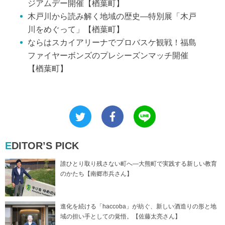
ジアムデー開催【楢葉町】
木戸川から読み解く地域の歴史―特別展「木戸
川をめぐって」【楢葉町】
ならはスカイアリーナでプロバスケ観戦！福島
ファイヤーボンズのプレシーズンマッチ開催
【楢葉町】
EDITOR’S PICK
誰ひとり取り残さない町へ―大熊町で実践する新しい教育
のかたち【南郷市兵さん】
進化を続ける「haccoba」が紡ぐ、新しい酒造りの形と地
域の担い手としての覚悟。【佐藤太亮さん】