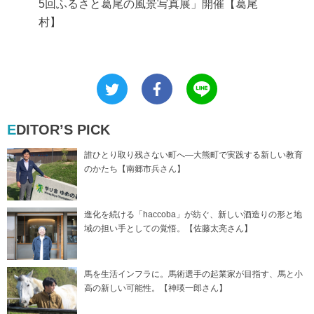
5回ふるさと葛尾の風景写真展」開催【葛尾
村】
EDITOR’S PICK
誰ひとり取り残さない町へ―大熊町で実践する新しい教育
のかたち【南郷市兵さん】
進化を続ける「haccoba」が紡ぐ、新しい酒造りの形と地
域の担い手としての覚悟。【佐藤太亮さん】
馬を生活インフラに。馬術選手の起業家が目指す、馬と小
高の新しい可能性。【神瑛一郎さん】