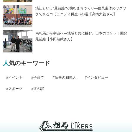
浪江という“最前線”で挑むまちづくり―住民主体のワクワ
クできるコミュニティ再生への道【高橋大就さん】
南相馬から宇宙へ―地域と共に挑む、日本のロケット開発
最前線【小田翔武さん】
人気のキーワード
イベント
子育て
情熱の相馬人
インタビュー
スポーツ
道の駅