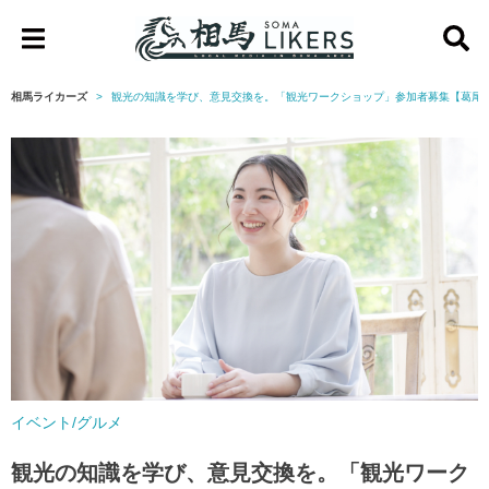
相
馬
相馬ライカーズ
観光の知識を学び、意見交換を。「観光ワークショップ」参加者募集【葛尾
ラ
イ
カ
ー
ズ
イベント/グルメ
観光の知識を学び、意見交換を。「観光ワーク