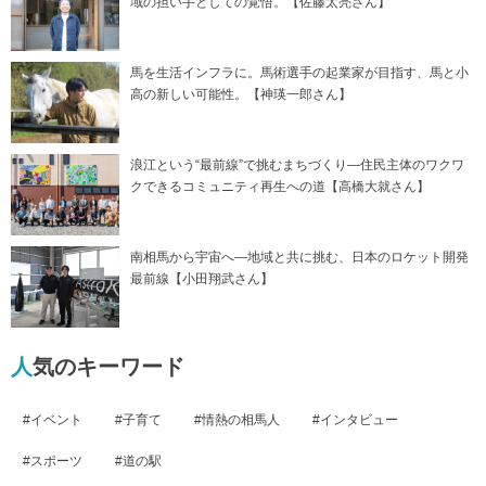
域の担い手としての覚悟。【佐藤太亮さん】
馬を生活インフラに。馬術選手の起業家が目指す、馬と小
高の新しい可能性。【神瑛一郎さん】
浪江という“最前線”で挑むまちづくり―住民主体のワクワ
クできるコミュニティ再生への道【高橋大就さん】
南相馬から宇宙へ―地域と共に挑む、日本のロケット開発
最前線【小田翔武さん】
人気のキーワード
イベント
子育て
情熱の相馬人
インタビュー
スポーツ
道の駅