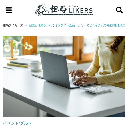
相
馬
相馬ライカーズ
起業と地域をつなぐオンライン企画「ナミエでゼロイチ」第6回開催【浪江
ラ
イ
カ
ー
ズ
イベント/グルメ