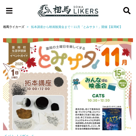
相
馬
相馬ライカーズ
拓本講座から映画観賞会まで！11月「とみサタ！」開催【富岡町】
ラ
イ
カ
ー
ズ