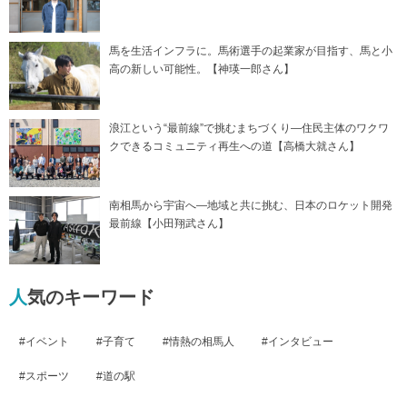
馬を生活インフラに。馬術選手の起業家が目指す、馬と小
高の新しい可能性。【神瑛一郎さん】
浪江という“最前線”で挑むまちづくり―住民主体のワクワ
クできるコミュニティ再生への道【高橋大就さん】
南相馬から宇宙へ―地域と共に挑む、日本のロケット開発
最前線【小田翔武さん】
人気のキーワード
イベント
子育て
情熱の相馬人
インタビュー
スポーツ
道の駅