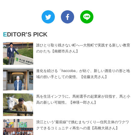
EDITOR’S PICK
誰ひとり取り残さない町へ―大熊町で実践する新しい教育
のかたち【南郷市兵さん】
進化を続ける「haccoba」が紡ぐ、新しい酒造りの形と地
域の担い手としての覚悟。【佐藤太亮さん】
馬を生活インフラに。馬術選手の起業家が目指す、馬と小
高の新しい可能性。【神瑛一郎さん】
浪江という“最前線”で挑むまちづくり―住民主体のワクワ
クできるコミュニティ再生への道【高橋大就さん】