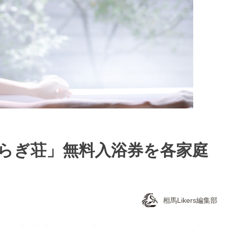
せらぎ荘」無料入浴券を各家庭
相馬Likers編集部