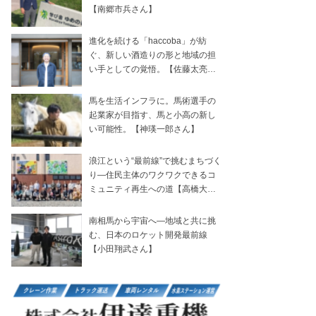
【南郷市兵さん】
進化を続ける「haccoba」が紡
ぐ、新しい酒造りの形と地域の担
い手としての覚悟。【佐藤太亮さ
ん】
馬を生活インフラに。馬術選手の
起業家が目指す、馬と小高の新し
い可能性。【神瑛一郎さん】
浪江という“最前線”で挑むまちづく
り―住民主体のワクワクできるコ
ミュニティ再生への道【高橋大就
さん】
南相馬から宇宙へ―地域と共に挑
む、日本のロケット開発最前線
【小田翔武さん】