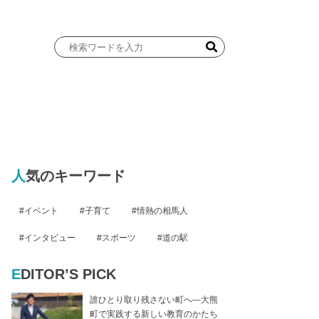
検
索
ワ
ー
ド
を
入
力
人気のキーワード
イベント
子育て
情熱の相馬人
インタビュー
スポーツ
道の駅
EDITOR’S PICK
誰ひとり取り残さない町へ―大熊
町で実践する新しい教育のかたち