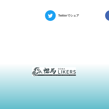
Twitterでシェア
相
馬
ラ
イ
カ