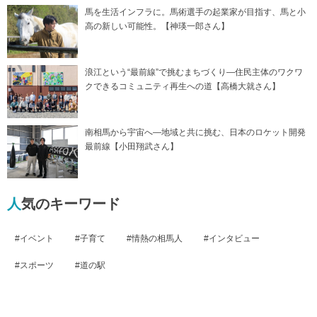
馬を生活インフラに。馬術選手の起業家が目指す、馬と小
高の新しい可能性。【神瑛一郎さん】
浪江という“最前線”で挑むまちづくり―住民主体のワクワ
クできるコミュニティ再生への道【高橋大就さん】
南相馬から宇宙へ―地域と共に挑む、日本のロケット開発
最前線【小田翔武さん】
人気のキーワード
イベント
子育て
情熱の相馬人
インタビュー
スポーツ
道の駅