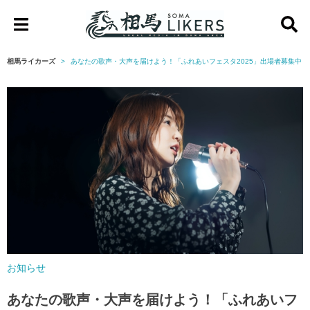
相
馬
相馬ライカーズ
あなたの歌声・大声を届けよう！「ふれあいフェスタ2025」出場者募集中【
ラ
イ
カ
ー
ズ
お知らせ
あなたの歌声・大声を届けよう！「ふれあいフ