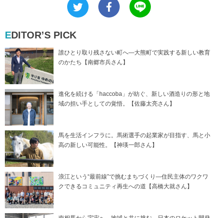
EDITOR’S PICK
誰ひとり取り残さない町へ―大熊町で実践する新しい教育
のかたち【南郷市兵さん】
進化を続ける「haccoba」が紡ぐ、新しい酒造りの形と地
域の担い手としての覚悟。【佐藤太亮さん】
馬を生活インフラに。馬術選手の起業家が目指す、馬と小
高の新しい可能性。【神瑛一郎さん】
浪江という“最前線”で挑むまちづくり―住民主体のワクワ
クできるコミュニティ再生への道【高橋大就さん】
南相馬から宇宙へ―地域と共に挑む、日本のロケット開発