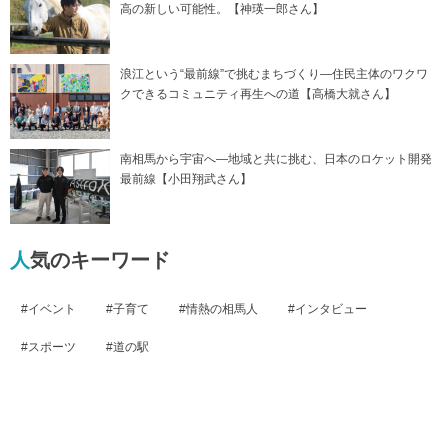
高の新しい可能性。【神瑛一郎さん】
浪江という“最前線”で挑むまちづくり―住民主体のワクワ
クできるコミュニティ再生への道【高橋大就さん】
南相馬から宇宙へ―地域と共に挑む、日本のロケット開発
最前線【小田翔武さん】
人気のキーワード
イベント
子育て
情熱の相馬人
インタビュー
スポーツ
道の駅