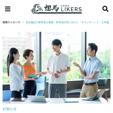
相
馬
相馬ライカーズ
宿泊施設の事業者を募集！町有地活用に向けた「サウンディング」を実施【
ラ
イ
カ
ー
ズ
お知らせ